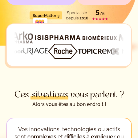
Spécialiste
SuperMalter 3
depuis
2018
Ces
situations
vous parlent ?
Alors vous êtes au bon endroit !
Vos innovations, technologies ou actifs
sont
complexes
et
difficiles à expliquer
ou