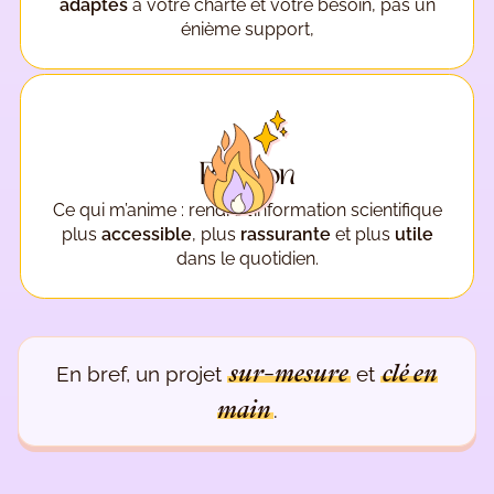
adaptés
à votre charte et votre besoin, pas un
énième support,
Passion
Ce qui m’anime : rendre l’information scientifique
plus
accessible
, plus
rassurante
et plus
utile
dans le quotidien.
sur-mesure
clé en
En bref, un projet
et
main
.